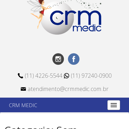
(11) 4226-5544
(11) 97240-0900
atendimento@crmmedic.com.br
CRM MEDIC
Alterna