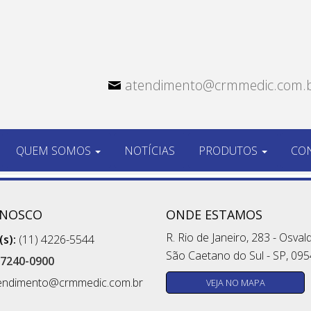
atendimento@crmmedic.com.
QUEM SOMOS
NOTÍCIAS
PRODUTOS
CO
ONOSCO
ONDE ESTAMOS
R. Rio de Janeiro, 283 - Osval
s):
(11) 4226-5544
São Caetano do Sul - SP, 09
97240-0900
endimento@crmmedic.com.br
VEJA NO MAPA