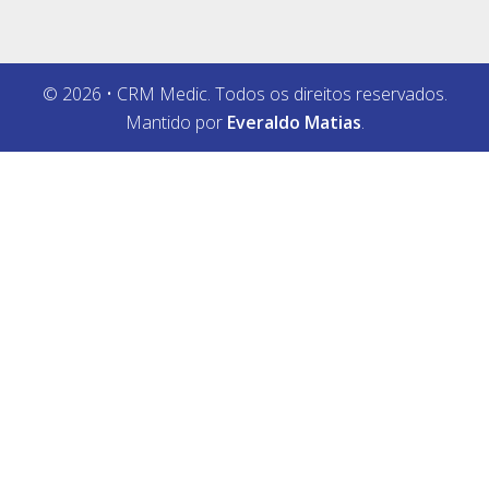
© 2026 • CRM Medic. Todos os direitos reservados.
Mantido por
Everaldo Matias
.