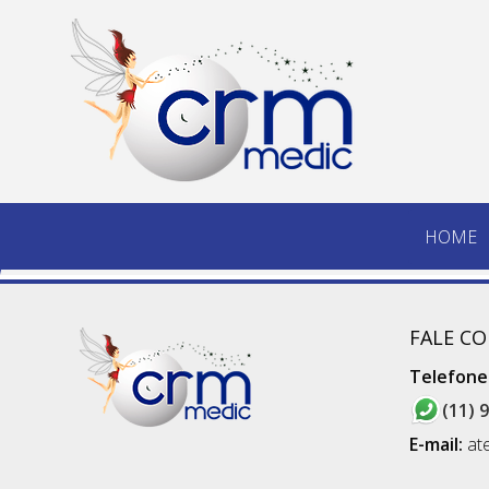
HOME
FALE C
Telefone(
(11) 
E-mail:
at