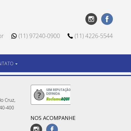
br
(11) 97240-0900
(11) 4226-5544
NTATO
SEM REPUTAÇÃO
DEFINIDA
do Cruz,
540-400
NOS ACOMPANHE