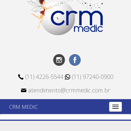
(11) 4226-5544
(11) 97240-0900
atendimento@crmmedic.com.br
CRM MEDIC
Alterna